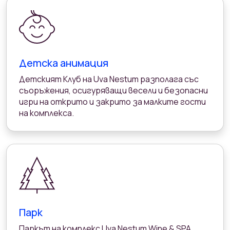
Детска анимация
Детският Клуб на Uva Nestum разполага със
съоръжения, осигуряващи весели и безопасни
игри на открито и закрито за малките гости
на комплекса.
Парк
Паркът на комплекс Uva Nestum Wine & SPA