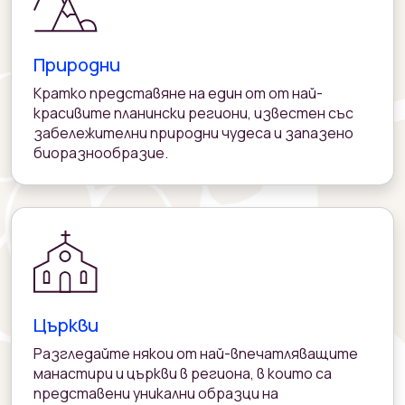
Природни
Кратко представяне на един от от най-
красивите планински региони, известен със
забележителни природни чудеса и запазено
биоразнообразиe.
Църкви
Разгледайте някои от най-впечатляващите
манастири и църкви в региона, в които са
представени уникални образци на