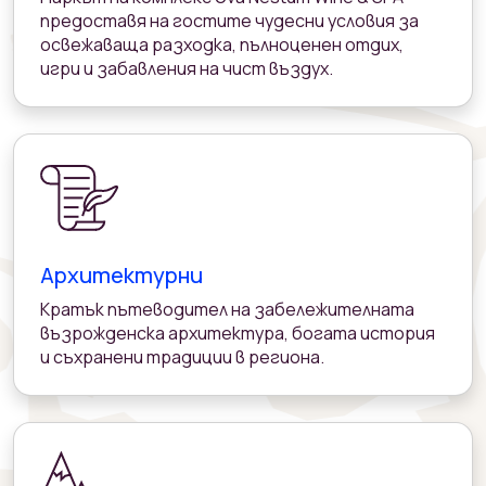
предоставя на гостите чудесни условия за
освежаваща разходка, пълноценен отдих,
игри и забавления на чист въздух.
Архитектурни
Кратък пътеводител на забележителната
възрожденска архитектура, богата история
и съхранени традиции в региона.