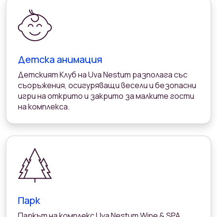
Детска анимация
Детският Клуб на Uva Nestum разполага със
съоръжения, осигуряващи весели и безопасни
игри на открито и закрито за малките гости
на комплекса.
Парк
Паркът на комплекс Uva Nestum Wine & SPA