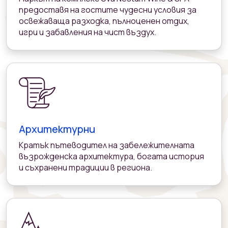
предоставя на гостите чудесни условия за
освежаваща разходка, пълноценен отдих,
игри и забавления на чист въздух.
Архитектурни
Кратък пътеводител на забележителната
възрожденска архитектура, богата история
и съхранени традиции в региона.