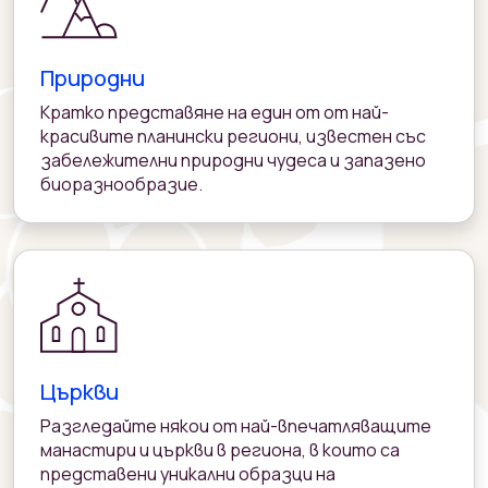
Природни
Кратко представяне на един от от най-
красивите планински региони, известен със
забележителни природни чудеса и запазено
биоразнообразиe.
Църкви
Разгледайте някои от най-впечатляващите
манастири и църкви в региона, в които са
представени уникални образци на