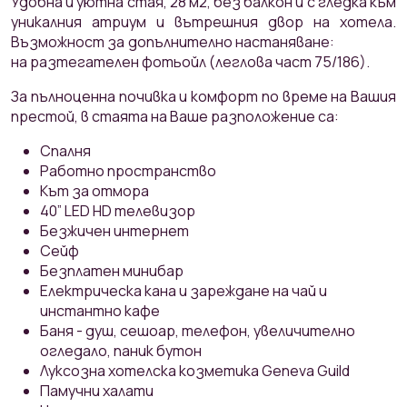
Удобна и уютна стая, 28 м2, без балкон и с гледка към
уникалния атриум и вътрешния двор на хотела.
Възможност за допълнително настаняване:
на разтегателен фотьойл (леглова част 75/186).
За пълноценна почивка и комфорт по време на Вашия
престой, в стаята на Ваше разположение са:
Спалня
Работно пространство
Кът за отмора
40” LED HD телевизор
Безжичен интернет
Сейф
Безплатен минибар
Електрическа кана и зареждане на чай и
инстантно кафе
Баня - душ, сешоар, телефон, увеличително
огледало, паник бутон
Луксозна хотелска козметика Geneva Guild
Памучни халати