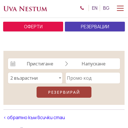
EN
BG
ОФЕРТИ
РЕЗЕРВАЦИИ
< обратно към всички стаи