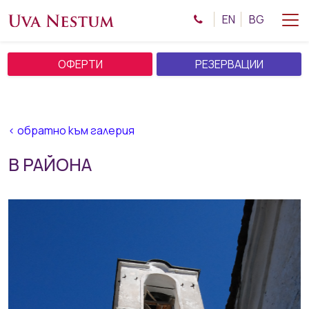
EN
BG
ОФЕРТИ
РЕЗЕРВАЦИИ
< обратно към галерия
В РАЙОНА