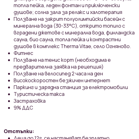
топла пейка, леден фонтан и приключенски
душове; солна зала за релакс и халотерапия
Ползване на закрит полуолимпийски басейн с
минерална вода (30-33°С), открито топило с
вградени джетове с минерална вода, финландска
сауна, био сауна, топла пейка и контрастни
душове в комплекс Therma Vitae, село Огняново.
Фитнес
Ползване на тенис корт (необходима е
предварителна заявка на рецепция)
Ползване на велосипед 2 часа на ден
Високоскоростен безжичен интернет
Паркинг и зарядна станция за електромобили
Туристическа такса
Застраховка
9% ДДС
Отстъпки:
Деца до 12г. се настаняват безплатно.