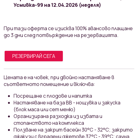
Усмивка-99 на 12.04.2026 (неделя)
При тази оферта се изисква 100% авансово плащане
до 3 дни след потвърждение на резервацията.
РЕЗЕРВИРАЙ СЕГА
Ценaтa e на човек, при двойно настаняване в
съответното помещение и включва:
Посрещане с плодове и напитка
Настаняване на база ВВ - нощувка и закуска
(блок маса или сет меню)
Организирана разходка из избата и
стопанството на комплекса
Ползване на закрит басейн 30°С - 32°С; закрито
джакузи с вградени джетове 37°С - 39°С; сауна,