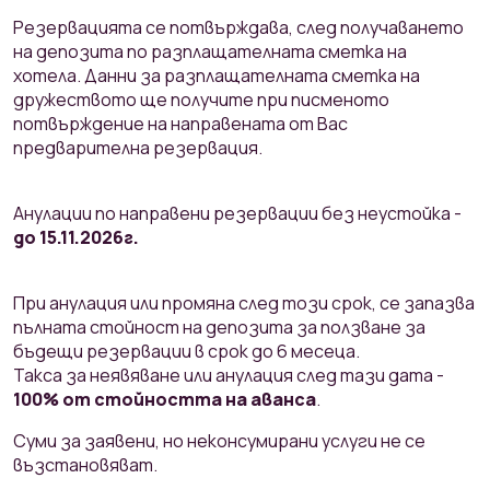
Резервацията се потвърждава, след получаването
на депозита по разплащателната сметка на
хотела. Данни за разплащателната сметка на
дружеството ще получите при писменото
потвърждение на направената от Вас
предварителна резервация.
Анулации по направени резервации без неустойка -
до 15.11.2026г.
При анулация или промяна след този срок, се запазва
пълната стойност на депозита за ползване за
бъдещи резервации в срок до 6 месеца.
Такса за неявяване или анулация след тази дата -
100% от стойността на аванса
.
Суми за заявени, но неконсумирани услуги не се
възстановяват.