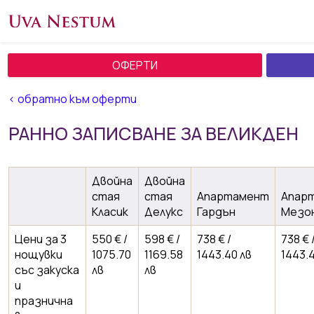
ОФЕРТИ
< обратно към оферти
РАННО ЗАПИСВАНЕ ЗА ВЕЛИКДЕН
Двойна
Двойна
стая
стая
Апартамент
Апар
Класик
Делукс
Гардън
Мезо
Цени за 3
550 € /
598 € /
738 € /
738 € 
нощувки
1075.70
1169.58
1443.40 лв
1443.4
със закуска
лв
лв
и
празнична