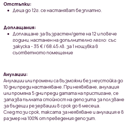
Отстъпки:
Деца до 12г. се настаняват безплатно.
Доплащания:
Доплащане за възрастен/дете на 12 и повече
години, настанен на допълнително легло: със
закуска - 35 € / 68.45 лв. за 1 нощувка в
съответното помещение
Анулации:
Анулации или промени са възможни без неустойка до
10 дни преди настаняване. При неявяване, анулация
или промяна 5 дни преди датата на пристигане, се
запазва пълната стойност на депозитa за ползване
за бъдещи резервации в срок до 6 месеца.
След този срок, таксата за неявяване и анулация е в
размер на 100% от преведения депозит.