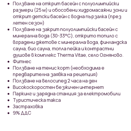
Ползване на открит басейн с полуолимпийски
размери (25 м) и обособени хидромасажни зони и
открит детски басейн с водна пързалка (през
летен сезон)
Ползване на закрит полуолимпийски басейн с
минерална вода (30-33°С), открито топило с
вградени джетове с минерална вода, финландска
сауна, био сауна, топла пейка и контрастни
душове в комплекс Therma Vitae, село Огняново.
Фитнес
Ползване на тенис корт (необходима е
предварителна заявка на рецепция)
Ползване на велосипед 2 часа на ден
Високоскоростен безжичен интернет
Паркинг и зарядна станция за електромобили
Туристическа такса
Застраховка
9% ДДС