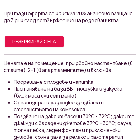
При тази оферта се изисква 20% авансово плащане
до 3 дни след потвърждение на резервацията.
РЕЗЕРВИРАЙ СЕГА
Ценaтa е на помещение, при двойно настаняване (в
стаите), 2+1 (в апартаментите) и включва:
Посрещане с плодове и напитка
Настаняване на база ВВ - нощувка и закуска
(блок маса или сет меню)
Организирана разходка из избата и
стопанството на комплекса
Ползване на закрит басейн 30°С - 32°С; закрито
джакузи с вградени джетове 37°С - 39°С; сауна,
топла пейка, леден фонтан и приключенски
душове; солна зала за релакс и халотерапия