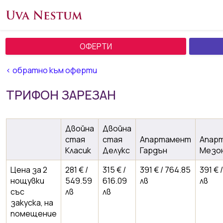
ОФЕРТИ
< обратно към оферти
ТРИФОН ЗАРЕЗАН
Двойна
Двойна
стая
стая
Апартамент
Апар
Класик
Делукс
Гардън
Мезо
Цена за 2
281 € /
315 € /
391 € / 764.85
391 € 
нощувки
549.59
616.09
лв
лв
със
лв
лв
закуска, на
помещение