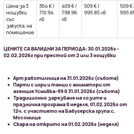
Цена за 3
364 € /
409 € /
509 € /
509 € 
нощувки
710.94
798.96
995.85 лв
995.8
със
лв
лв
закуска, на
помещение
ЦЕНИТЕ СА ВАЛИДНИ ЗА ПЕРИОДА: 30.01.2026г -
02.02.2026г при престой от 2 или 3 нощувки
Арт работилница на 31.01.2026г (събота)
Парти с игри и танци с аниматори от
агенция Усмивка-99 в 31.01.2026г (събота)
Традиционно зарязване на лозите и
празнична програма в неделя, 01.02.2026г от
12ч. с участието на Бабугерска група с.
Мосомище
Скара на открито на 01.02.2026г (неделя)