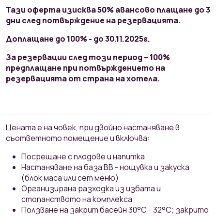
Тази оферта изисква 50% авансово плащане до 3
дни след потвърждение на резервацията.
Доплащане до 100% - до 30.11.2025г.
За резервации след този период – 100%
предплащане при потвърждението на
резервацията от страна на хотела.
Ценaтa e на човек, при двойно настаняване в
съответното помещение и включва:
Посрещане с плодове и напитка
Настаняване на база ВВ - нощувка и закуска
(блок маса или сет меню)
Организирана разходка из избата и
стопанството на комплекса
Ползване на закрит басейн 30°С - 32°С; закрито