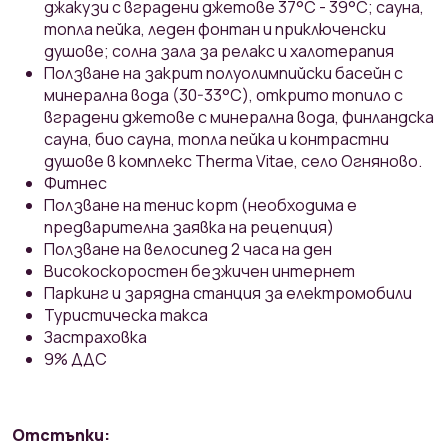
джакузи с вградени джетове 37°С - 39°С; сауна,
топла пейка, леден фонтан и приключенски
душове; солна зала за релакс и халотерапия
Ползване на закрит полуолимпийски басейн с
минерална вода (30-33°С), открито топило с
вградени джетове с минерална вода, финландска
сауна, био сауна, топла пейка и контрастни
душове в комплекс Therma Vitae, село Огняново.
Фитнес
Ползване на тенис корт (необходима е
предварителна заявка на рецепция)
Ползване на велосипед 2 часа на ден
Високоскоростен безжичен интернет
Паркинг и зарядна станция за електромобили
Туристическа такса
Застраховка
9% ДДС
Отстъпки: