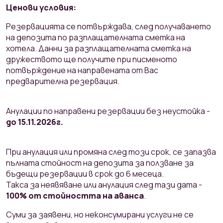
Ценови условия:
Резервацията се потвърждава, след получаването
на депозита по разплащателната сметка на
хотела. Данни за разплащателната сметка на
дружеството ще получите при писменото
потвърждение на направената от Вас
предварителна резервация.
Анулации по направени резервации без неустойка -
до 15.11.2026г.
При анулация или промяна след този срок, се запазва
пълната стойност на депозита за ползване за
бъдещи резервации в срок до 6 месеца.
Такса за неявяване или анулация след тази дата -
100% от стойността на аванса
.
Суми за заявени, но неконсумирани услуги не се