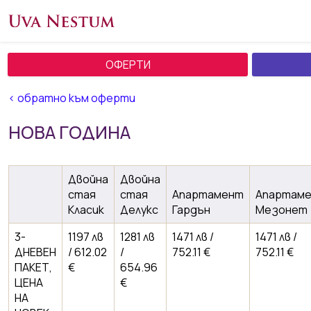
ОФЕРТИ
< обратно към оферти
НОВА ГОДИНА
Двойна
Двойна
стая
стая
Апартамент
Апартам
Класик
Делукс
Гардън
Мезонет
3-
1197 лв
1281 лв
1471 лв /
1471 лв /
ДНЕВЕН
/ 612.02
/
752.11 €
752.11 €
ПАКЕТ,
€
654.96
ЦЕНА
€
НА