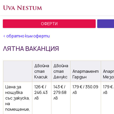
ОФЕРТИ
< обратно към оферти
ЛЯТНА ВАКАНЦИЯ
Двойна
Двойна
стая
стая
Апартамент
Апар
Класик
Делукс
Гардън
Мезо
Цена за
126 € /
143 € /
179 € / 350.09
179 €
нощувка
246.43
279.68
лв
лв
със закуска,
лв
лв
на
помещение,