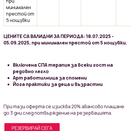
при
минимален
престой от
5 нощувки
ЦЕНИТЕ СА ВАЛИДНИ ЗА ПЕРИОДА: 18.07.2025 -
05.09.2025, при минимален престой от 5 нощувки.
Включена СПА терапия за всеки гост на
редовно легло
Арт работилница за спомени
Йога практики за деца и възрастни
При тази оферта се изисква 20% авансово плащане
до 3 дни след потвърждение на резервацията.
РЕЗЕРВИРАЙ СЕГА