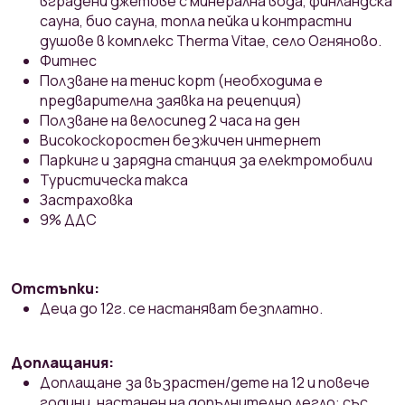
вградени джетове с минерална вода, финландска
сауна, био сауна, топла пейка и контрастни
душове в комплекс Therma Vitae, село Огняново.
Фитнес
Ползване на тенис корт (необходима е
предварителна заявка на рецепция)
Ползване на велосипед 2 часа на ден
Високоскоростен безжичен интернет
Паркинг и зарядна станция за електромобили
Туристическа такса
Застраховка
9% ДДС
Отстъпки:
Деца до 12г. се настаняват безплатно.
Доплащания:
Доплащане за възрастен/дете на 12 и повече
години, настанен на допълнително легло: със