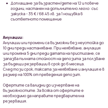
Доплащане за възрастен/дете на 12 и повече
години, настанен на допълнително легло: със
закуска - 35 € / 68.45 лв. за 1 нощувка в
съответното помещение
Анулации:
Анулации или промени са възможни без неустойка до
10 дни преди настаняване. При неявяване, анулация
или промяна 5 дни преди датата на пристигане, се
запазва пълната стойност на депозитa за ползване
за бъдещи резервации в срок до 6 месеца.
След този срок, таксата за неявяване и анулация е в
размер на 100% от преведения депозит.
Офертите са валидни до изчерпване на
възможностите. За всяка от офертите е
необходимо да направите предварителна
резервация.