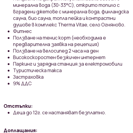
минерална вода (30-33°С), открито топило с
вградени джетове с минерална вода, финландска
сауна, био сауна, топла пейка и контрастни
душове в комплекс Therma Vitae, село Огняново.
Фитнес
Ползване на тенис корт (необходима е
предварителна заявка на рецепция)
Ползване на велосипед 2 часа на ден
Високоскоростен безжичен интернет
Паркинг и зарядна станция за електромобили
Туристическа такса
Застраховка
9% ДДС
Отстъпки:
Деца до 12г. се настаняват безплатно.
Доплащания: