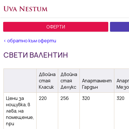
ОФЕРТИ
< обратно към оферти
СВЕТИ ВАЛЕНТИН
Двойна
Двойна
стая
стая
Апартамент
Апар
Класик
Делукс
Гардън
Мезо
Цени за
220
256
320
320
нощувка, в
лева, на
помещение,
при