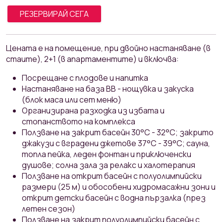
РЕЗЕРВИРАЙ СЕГА
Ценaтa е на помещение, при двойно настаняване (в
стаите), 2+1 (в апартаментите) и включва:
Посрещане с плодове и напитка
Настаняване на база ВВ - нощувка и закуска
(блок маса или сет меню)
Организирана разходка из избата и
стопанството на комплекса
Ползване на закрит басейн 30°С - 32°С; закрито
джакузи с вградени джетове 37°С - 39°С; сауна,
топла пейка, леден фонтан и приключенски
душове; солна зала за релакс и халотерапия
Ползване на открит басейн с полуолимпийски
размери (25 м) и обособени хидромасажни зони и
открит детски басейн с водна пързалка (през
летен сезон)
Ползване на закрит полуолимпийски басейн с