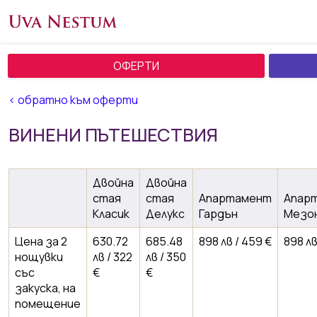
ОФЕРТИ
< обратно към оферти
ВИНЕНИ ПЪТЕШЕСТВИЯ
Двойна
Двойна
стая
стая
Апартамент
Апар
Класик
Делукс
Гардън
Мезо
Цена за 2
630.72
685.48
898 лв / 459 €
898 лв
нощувки
лв / 322
лв / 350
със
€
€
закуска, на
помещение