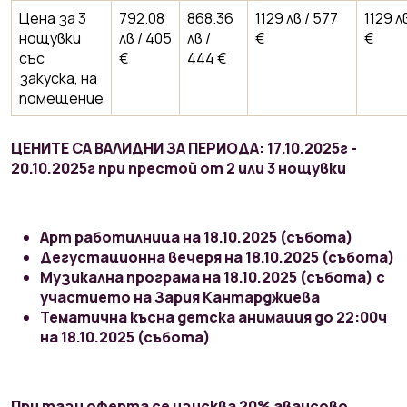
Цена за 3
792.08
868.36
1129 лв / 577
1129 л
нощувки
лв / 405
лв /
€
€
със
€
444 €
закуска, на
помещение
ЦЕНИТЕ СА ВАЛИДНИ ЗА ПЕРИОДА: 17.10.2025г -
20.10.2025г при престой от 2 или 3 нощувки
Арт работилница на 18.10.2025 (събота)
Дегустационна вечеря на 18.10.2025 (събота)
Музикална програма на 18.10.2025 (събота) с
участието на Зария Кантарджиева
Тематична късна детска анимация до 22:00ч
на 18.10.2025 (събота)
При тази оферта се изисква 20% авансово