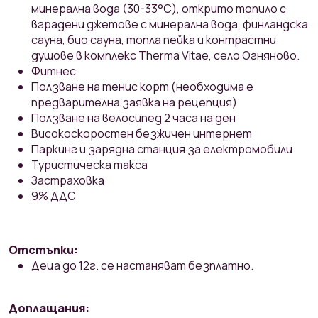
минерална вода (30-33°С), открито топило с
вградени джетове с минерална вода, финландска
сауна, био сауна, топла пейка и контрастни
душове в комплекс Therma Vitae, село Огняново.
Фитнес
Ползване на тенис корт (необходима е
предварителна заявка на рецепция)
Ползване на велосипед 2 часа на ден
Високоскоростен безжичен интернет
Паркинг и зарядна станция за електромобили
Туристическа такса
Застраховка
9% ДДС
Отстъпки:
Деца до 12г. се настаняват безплатно.
Доплащания: