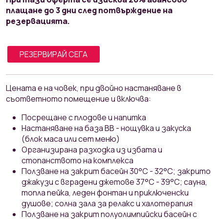
плащане до 3 дни след потвърждение на
резервацията.
РЕЗЕРВИРАЙ СЕГА
Ценaтa e на човек, при двойно настаняване в
съответното помещение и включва:
Посрещане с плодове и напитка
Настаняване на база ВВ - нощувка и закуска
(блок маса или сет меню)
Организирана разходка из избата и
стопанството на комплекса
Ползване на закрит басейн 30°С - 32°С; закрито
джакузи с вградени джетове 37°С - 39°С; сауна,
топла пейка, леден фонтан и приключенски
душове; солна зала за релакс и халотерапия
Ползване на закрит полуолимпийски басейн с