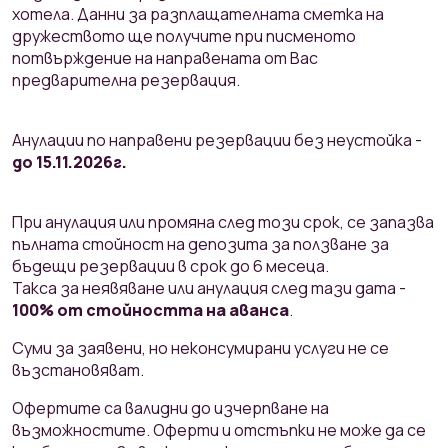
хотела. Данни за разплащателната сметка на
дружеството ще получите при писменото
потвърждение на направената от Вас
предварителна резервация.
Анулации по направени резервации без неустойка -
до 15.11.2026г.
При анулация или промяна след този срок, се запазва
пълната стойност на депозита за ползване за
бъдещи резервации в срок до 6 месеца.
Такса за неявяване или анулация след тази дата -
100% от стойността на аванса
.
Суми за заявени, но неконсумирани услуги не се
възстановяват.
Офертите са валидни до изчерпване на
възможностите. Оферти и отстъпки не може да се